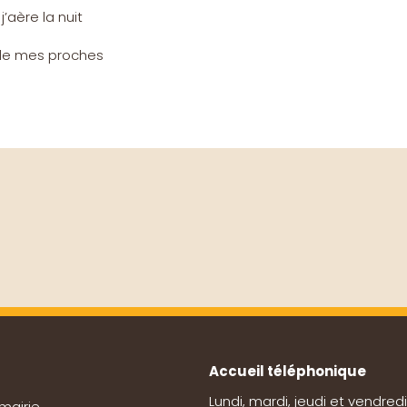
’aère la nuit
de mes proches
Accueil téléphonique
Lundi, mardi, jeudi et vendredi
mairie