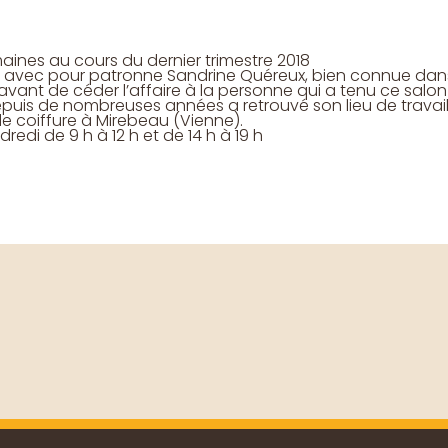
aines au cours du dernier trimestre 2018
e avec pour patronne Sandrine Quéreux, bien connue dans
 avant de céder l’affaire à la personne qui a tenu ce salo
epuis de nombreuses années a retrouvé son lieu de travai
e coiffure à Mirebeau (Vienne).
redi de 9 h à 12 h et de 14 h à 19 h