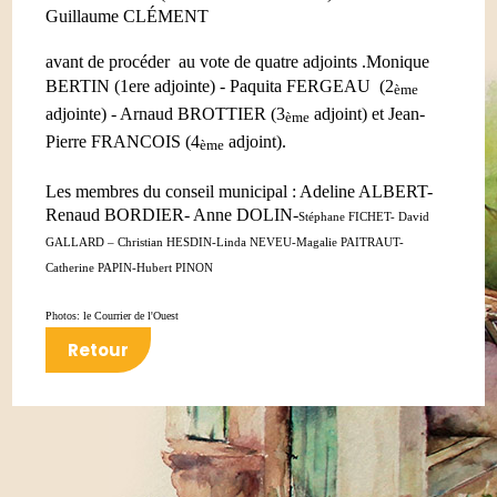
Guillaume CLÉMENT
avant de procéder
au vote de quatre adjoints .
Monique
BERTIN (1ere adjointe) - Paquita FERGEAU
(2
ème
adjointe) - Arnaud BROTTIER (3
adjoint) et Jean-
ème
Pierre FRANCOIS (4
adjoint).
ème
Les membres du conseil municipal : Adeline ALBERT-
Renaud BORDIER- Anne DOLIN-
Stéphane FICHET- David
GALLARD – Christian HESDIN-Linda NEVEU-Magalie PAITRAUT-
Catherine PAPIN-Hubert PINON
Photos: le Courrier de l'Ouest
Retour