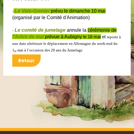
Le Vide-Grenier
prévu le dimanche 10 mai
-
(organisé par le Comité d'Animation)
Le comité de jumelage
annule la
cérémonie de
-
l'Arbre de mai
prévue à Aubigny
le 16 mai
et
reporte à
une date ultérieure le déplacement en Allemagne du week-end du
1
mai à l’occasion des 20 ans du Jumelage
er
Retour