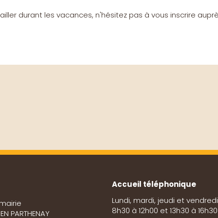
ailler durant les vacances, n'hésitez pas à vous inscrire aupr
Accueil téléphonique
Lundi, mardi, jeudi et vendredi
mairie
8h30 à 12h00 et 13h30 à 16h30
E EN PARTHENAY