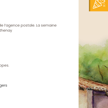
de l’agence postale. La semaine
rthenay
oppes.
gers