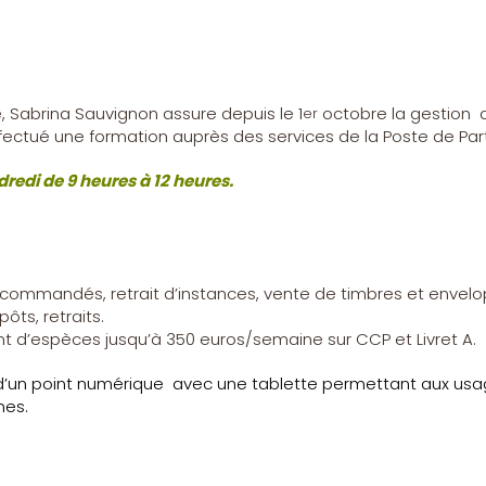
Sabrina Sauvignon assure depuis le 1
octobre la gestion 
er
ffectué une formation auprès des services de la Poste de Pa
dredi de 9 heures à 12 heures.
 recommandés, retrait d’instances, vente de timbres et envel
ôts, retraits.
ment d’espèces jusqu’à 350 euros/semaine sur CCP et Livret A.
d’un point numérique
avec une tablette permettant aux usa
hes.