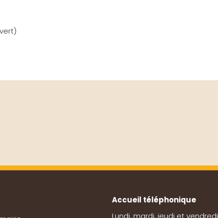
vert
)
Accueil téléphonique
Lundi, mardi, jeudi et vendredi